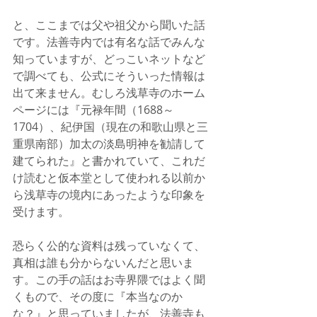
と、ここまでは父や祖父から聞いた話
です。法善寺内では有名な話でみんな
知っていますが、どっこいネットなど
で調べても、公式にそういった情報は
出て来ません。むしろ浅草寺のホーム
ページには『元禄年間（1688～
1704）、紀伊国（現在の和歌山県と三
重県南部）加太の淡島明神を勧請して
建てられた』と書かれていて、これだ
け読むと仮本堂として使われる以前か
ら浅草寺の境内にあったような印象を
受けます。
恐らく公的な資料は残っていなくて、
真相は誰も分からないんだと思いま
す。この手の話はお寺界隈ではよく聞
くもので、その度に『本当なのか
な？』と思っていましたが、法善寺も