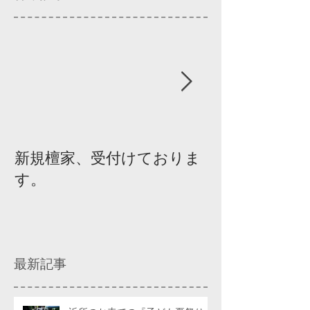
新規檀家、受付けておりま
『宗教を知ろ
す。
ィスカッショ
最新記事