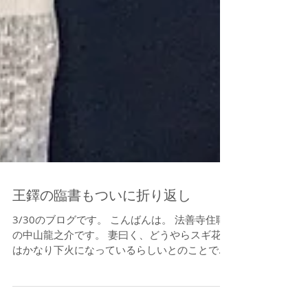
王鐸の臨書もついに折り返し
3/30のブログです。 こんばんは。 法善寺住職
の中山龍之介です。 妻曰く、どうやらスギ花粉
はかなり下火になっているらしいとのことで、
今私がくらっているのはヒノキ花粉なのかもし