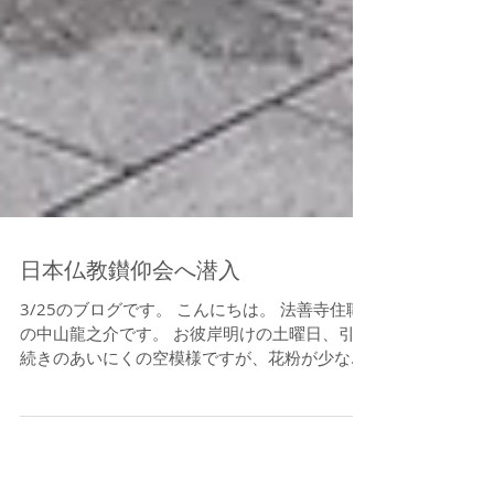
日本仏教鑚仰会へ潜入
3/25のブログです。 こんにちは。 法善寺住職
の中山龍之介です。 お彼岸明けの土曜日、引き
続きのあいにくの空模様ですが、花粉が少ない
ので有り難くもあります。ただ、雨が降ってい