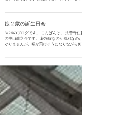
3/27のブログです。 こんばんは。 法善寺住職
の中山龍之介です。 今年度も最終週となりまし
た。年が明けてからはあっという間で、もう３
ヶ月、つまり一年の25%が終了したことになり
ます。今週は、毎年恒例というか、法人として
の義務である、年度の締め作業などをぞろぞろ
と行なってい...
娘２歳の誕生日会
3/26のブログです。 こんばんは。 法善寺住職
の中山龍之介です。 花粉症なのか風邪なのか分
かりませんが、喉が飛びそうになりながら何と
か土日の法要を勤め上げることが出来ました。
お聞き苦しいところも絶対にあったはずで、大
変申し訳ないなと思いながらも、今できる全力
は出させていた...