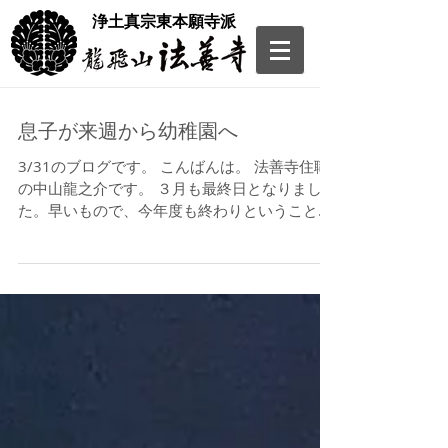
​浄土真宗東本願寺派
息子が来週から幼稚園へ
3/31のブログです。 こんばんは。 法善寺住職
の中山龍之介です。 ３月も最終日となりまし
た。早いもので、今年度も終わりということに
なります。そんな今日は、久々にマスクを着け
ずに１日過ごしてみましたが、思ったよりも花
粉症の症状も出ず（ちょっと目が痒くなるくら
い）、快適に過ご...