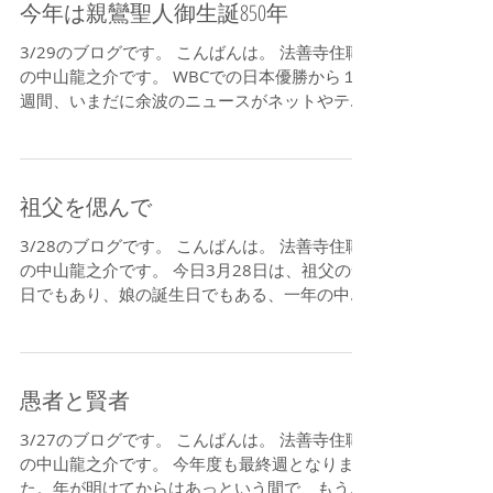
れない、という疑惑が出て来ました。ここ一週
間、少し風邪気味で免疫が下がっているせいか
と思っていまし...
今年は親鸞聖人御生誕850年
3/29のブログです。 こんばんは。 法善寺住職
の中山龍之介です。 WBCでの日本優勝から１
週間、いまだに余波のニュースがネットやテレ
ビを騒がせています。かくいう私も気になって
その手のニュースを見てしまっているのです
が、１週間経っても嬉しいものです。選手本人
たちは、自チーム...
祖父を偲んで
3/28のブログです。 こんばんは。 法善寺住職
の中山龍之介です。 今日3月28日は、祖父の命
日でもあり、娘の誕生日でもある、一年の中で
もとても特別な１日です。そして今年で、祖父
が亡くなってから８年、娘が産まれてから２年
が経ったということになります。あんなに小さ
かった娘が（...
愚者と賢者