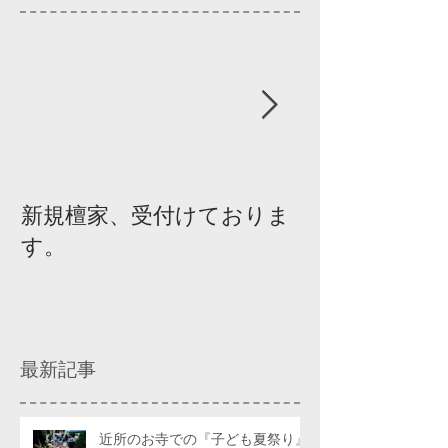
新規檀家、受付けておりま
『宗教を知ろ
す。
ィスカッショ
最新記事
近所のお寺での『子ども夏祭り』