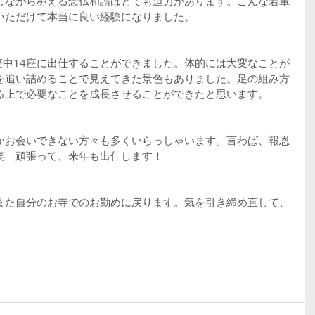
しながら称える念仏和讃はとても迫力があります。こんな若輩
いただけて本当に良い経験になりました。
座中14座に出仕することができました。体的には大変なことが
を追い詰めることで見えてきた景色もありました。足の組み方
る上で必要なことを成長させることができたと思います。
かお会いできない方々も多くいらっしゃいます。言わば、報恩
笑　頑張って、来年も出仕します！
また自分のお寺でのお勤めに戻ります。気を引き締め直して、