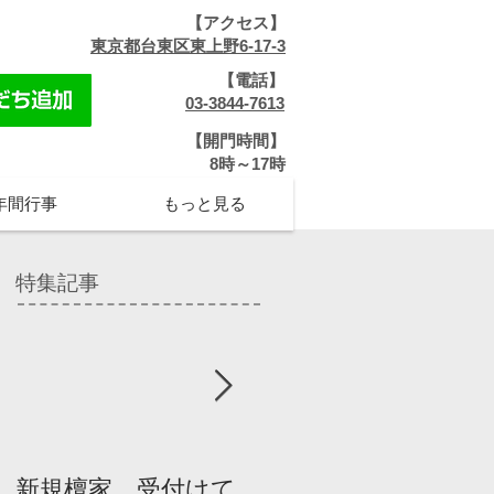
【アクセス】
​
東京都台東区東上野6-17-3
【電話】
​
03-3844-7613
【開門時間】
​8時～17時
年間行事
もっと見る
特集記事
新規檀家、受付けて
『宗教を知ろう』パ