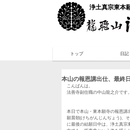
​浄土真宗東本
トップ
日記
本山の報恩講出仕、最終
こんばんは。
法善寺副住職の中山龍之介です
本日で本山・東本願寺の報恩講
願晨朝(けちがんじんぢょう)、
に最後の結願日中は、浄土真宗