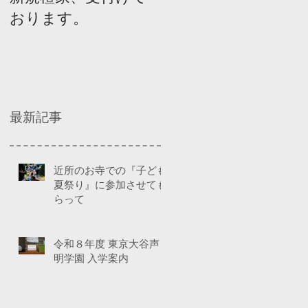
おります。
ネルディスカッショ
ン
最新記事
近所のお寺での『子ども
夏祭り』に参加させても
らって
令和８年度 東京大谷声
明学園 入学案内