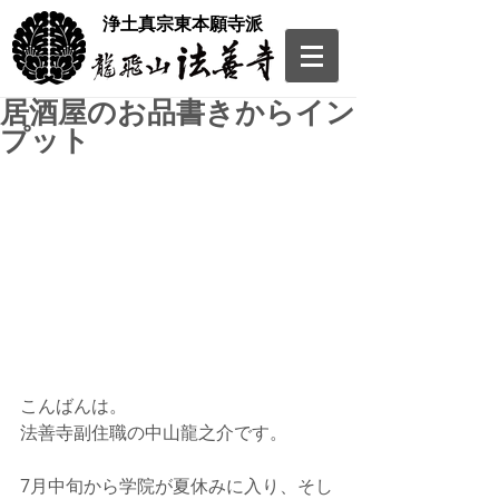
​浄土真宗東本願寺派
居酒屋のお品書きからイン
プット
こんばんは。
法善寺副住職の中山龍之介です。
7月中旬から学院が夏休みに入り、そし