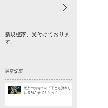
新規檀家、受付けておりま
『宗教を知ろ
す。
ィスカッショ
最新記事
近所のお寺での『子ども夏祭り』
に参加させてもらって