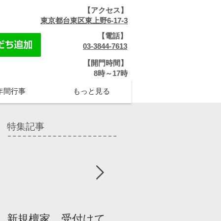
【アクセス】
​
東京都台東区東上野6-17-3
【電話】
​
03-3844-7613
【開門時間】
​8時～17時
年間行事
もっと見る
特集記事
新規檀家、受付けて
『宗教を知ろう』パ