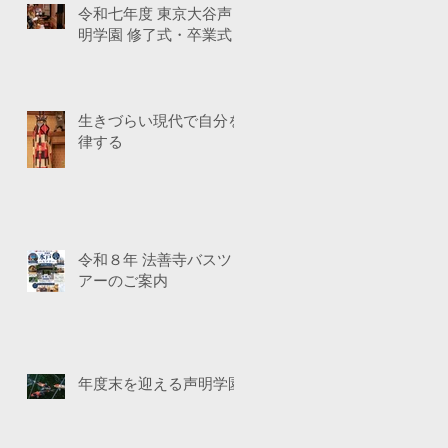
令和七年度 東京大谷声
明学園 修了式・卒業式
生きづらい現代で自分を
律する
令和８年 法善寺バスツ
アーのご案内
年度末を迎える声明学園