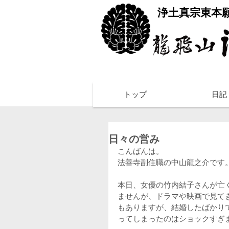
​浄土真宗東本
トップ
日記
日々の営み
こんばんは。
法善寺副住職の中山龍之介です
本日、女優の竹内結子さんが亡
ませんが、ドラマや映画で見て
もありますが、結婚したばかり
ってしまったのはショックすぎ