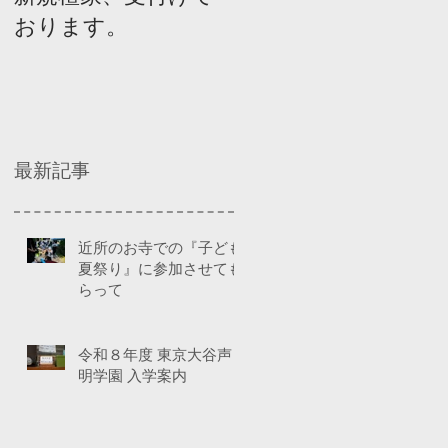
おります。
ネルディスカッショ
ン
最新記事
近所のお寺での『子ども
夏祭り』に参加させても
らって
令和８年度 東京大谷声
明学園 入学案内