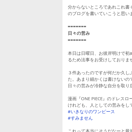
分からないところであれこれ書
のブログを書いていこうと思い
=======
日々の営み
=======
本日は日曜日、お彼岸明けで初
るため法事をお受けしておりま
３件あったのですが何だか久し
た。あまり細かくは書けないの
日々の営みが冷静な自分を取り
漫画『ONE PIECE』のド
けれども、人としての営みをし
#いきなりのワンピース
#すみません
これって本当にそうだなーと最