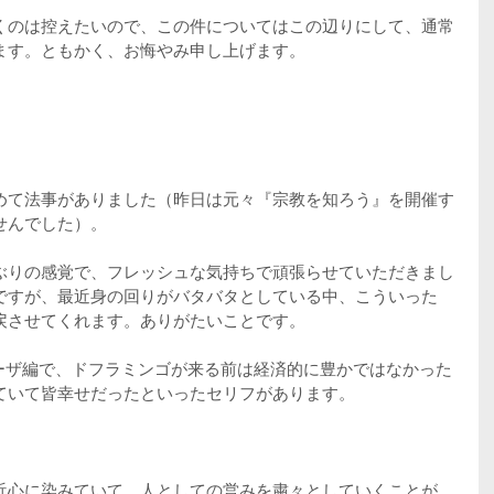
くのは控えたいので、この件についてはこの辺りにして、通常
ます。ともかく、お悔やみ申し上げます。
めて法事がありました（昨日は元々『宗教を知ろう』を開催す
せんでした）。
ぶりの感覚で、フレッシュな気持ちで頑張らせていただきまし
ですが、最近身の回りがバタバタとしている中、こういった
戻させてくれます。ありがたいことです。
レスローザ編で、ドフラミンゴが来る前は経済的に豊かではなかった
ていて皆幸せだったといったセリフがあります。
近心に染みていて、人としての営みを粛々としていくことが、