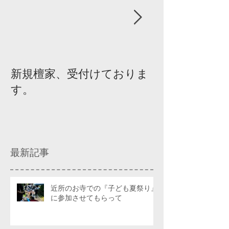
新規檀家、受付けておりま
『宗教を知ろ
す。
ィスカッショ
最新記事
近所のお寺での『子ども夏祭り』
に参加させてもらって