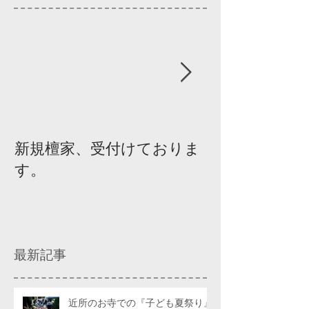
新規檀家、受付けておりま
『宗教を知ろ
す。
ィスカッショ
最新記事
近所のお寺での『子ども夏祭り』