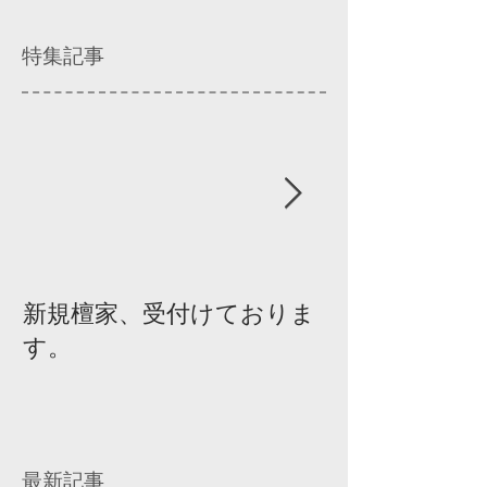
特集記事
新規檀家、受付けておりま
『宗教を知ろ
す。
ィスカッショ
最新記事