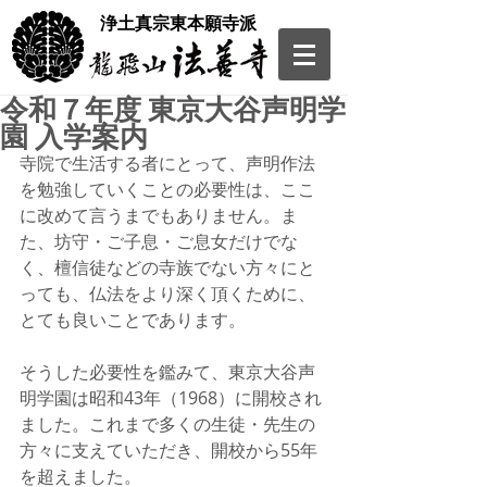
​浄土真宗東本願寺派
令和７年度 東京大谷声明学
園 入学案内
寺院で生活する者にとって、声明作法
を勉強していくことの必要性は、ここ
に改めて言うまでもありません。ま
た、坊守・ご子息・ご息女だけでな
く、檀信徒などの寺族でない方々にと
っても、仏法をより深く頂くために、
とても良いことであります。
そうした必要性を鑑みて、東京大谷声
明学園は昭和43年（1968）に開校され
ました。これまで多くの生徒・先生の
方々に支えていただき、開校から55年
を超えました。