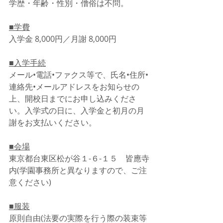
学歴・年齢・性別・僧俗は不問。
■学費
入学金 8,000円／月謝 8,000円
■入学手続
メール•電話•ファクス等で、氏名•住所•
連絡先•メールアドレスをお知らせの
上、開校日までにお申し込みくださ
い。入学式の日に、入学金と初月の月
謝をお支払いください。
■会場
東京都台東区松が谷１-６-１５　皆應寺
内(学園事務所と異なりますので、ご注
意ください)
■服装
原則自由(法要の実際を行う際の装束等