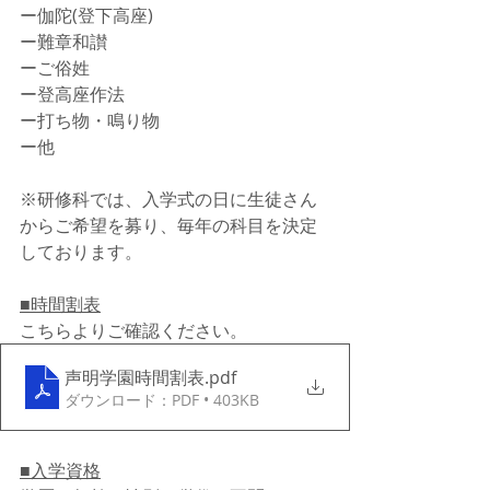
ー伽陀(登下高座)
ー難章和讃
ーご俗姓
ー登高座作法
ー打ち物・鳴り物
ー他
※研修科では、入学式の日に生徒さん
からご希望を募り、毎年の科目を決定
しております。
■時間割表
こちらよりご確認ください。
声明学園時間割表
.pdf
ダウンロード：PDF • 403KB
■入学資格