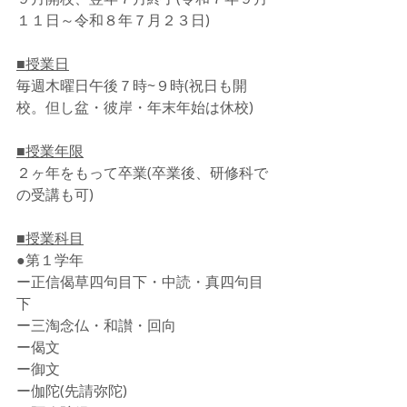
１１日～令和８年７月２３日)
■授業日
毎週木曜日午後７時~９時(祝日も開
校。但し盆・彼岸・年末年始は休校) 
■授業年限
２ヶ年をもって卒業(卒業後、研修科で
の受講も可) 
■授業科目
●第１学年
ー正信偈草四句目下・中読・真四句目
下
ー三淘念仏・和讃・回向
ー偈文
ー御文
ー伽陀(先請弥陀)