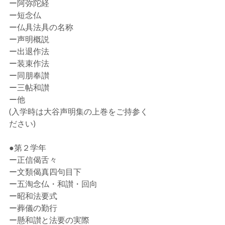
ー阿弥陀経
ー短念仏
ー仏具法具の名称
ー声明概説
ー出退作法
ー装束作法
ー同朋奉讃
ー三帖和讃
ー他
(入学時は大谷声明集の上巻をご持参く
ださい) 
●第２学年
ー正信偈舌々
ー文類偈真四句目下
ー五淘念仏・和讃・回向
ー昭和法要式
ー葬儀の勤行
ー懸和讃と法要の実際