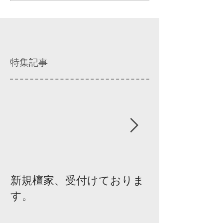
特集記事
新規檀家、受付けておりま
『宗教を知ろ
す。
ィスカッショ