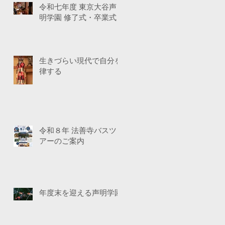
令和七年度 東京大谷声
明学園 修了式・卒業式
生きづらい現代で自分を
律する
令和８年 法善寺バスツ
アーのご案内
年度末を迎える声明学園