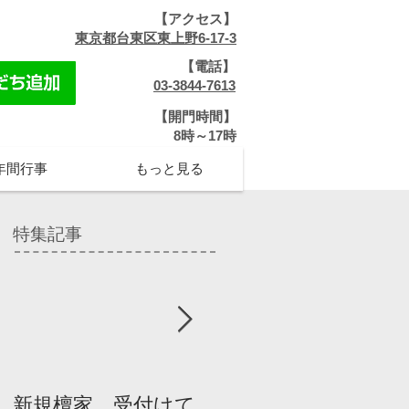
【アクセス】
​
東京都台東区東上野6-17-3
【電話】
​
03-3844-7613
【開門時間】
​8時～17時
年間行事
もっと見る
特集記事
新規檀家、受付けて
『宗教を知ろう』パ