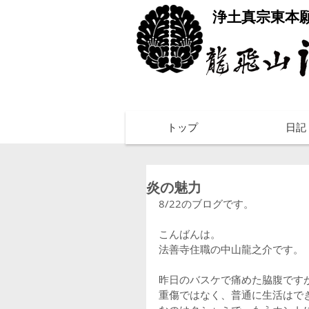
​浄土真宗東本
トップ
日記
炎の魅力
8/22のブログです。
こんばんは。
法善寺住職の中山龍之介です。
昨日のバスケで痛めた脇腹です
重傷ではなく、普通に生活はで