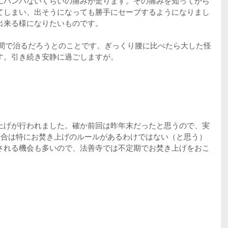
にハンパないくらいの痛みが走ります。その痛みを知ってから
てしまい、出そうになっても勝手にセーブするようになりまし
出来る様になりたいものです。
週間で治るだろうとのことです。ぎっくり腰に比べたら大した怪
す。引き続き安静に過ごしますが。
上げが行われました。確か前回は昨年末だったと思うので、実
場合は特にお焚き上げのルールがあるわけではない（と思う）
される機会も多いので、法善寺では不定期でお焚き上げをおこ