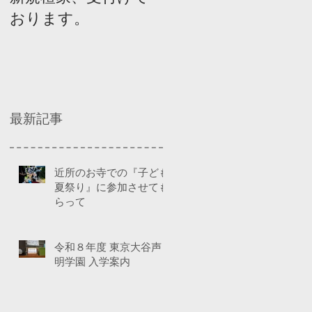
おります。
ネルディスカッショ
ン
最新記事
近所のお寺での『子ども
夏祭り』に参加させても
らって
令和８年度 東京大谷声
明学園 入学案内