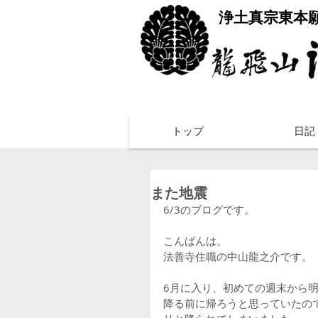
​浄土真宗東本
トップ
日記
また地震
6/3のブログです。
こんばんは。
法善寺住職の中山龍之介です。
6月に入り、初めての週末から
降る前に帰ろうと思っていたの