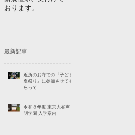
おります。
ネルディスカッショ
ン
最新記事
近所のお寺での『子ども
夏祭り』に参加させても
らって
令和８年度 東京大谷声
明学園 入学案内