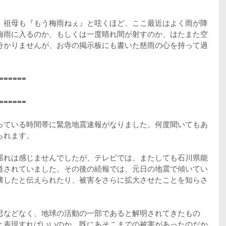
、祖母も『もう梅雨ねぇ』と呟くほど、ここ最近はよく雨が降
梅雨に入るのか、もしくは一度晴れ間が射すのか、はたまた空
分かりませんが、お寺の掲示板にも書いた慈雨の心を持って過
======
======
っている時間帯に緊急地震速報がなりました。何度聞いてもあ
られます。
揺れは感じませんでしたが、テレビでは、またしても石川県能
道されていました。その後の続報では、元日の地震で傾いてい
壊したと伝えられたり、被害をさらに拡大させたことを知らさ
思などなく、地球の活動の一部であると解明されてきたもの
と表現すればいいのか。既にあそこまでの被害があったのだか