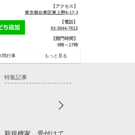
【アクセス】
​
東京都台東区東上野6-17-3
【電話】
​
03-3844-7613
【開門時間】
​8時～17時
年間行事
もっと見る
特集記事
新規檀家、受付けて
『宗教を知ろう』パ