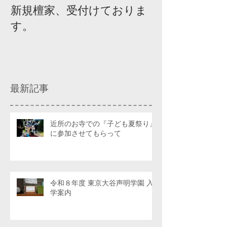
新規檀家、受付けておりま
『宗教を知ろ
す。
ィスカッショ
最新記事
近所のお寺での『子ども夏祭り』
に参加させてもらって
令和８年度 東京大谷声明学園 入
学案内