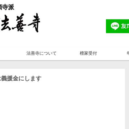
願寺派
法善寺について
檀家受付
は義援金にします