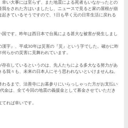
、幸い大事には至らず、また地震による死者もいなかったとの
怪我をされた方はいましたし、ニュースで見ると家の屋根が崩
は起きているそうですので、1日も早く元の日常生活に戻れる
い国です。昨年は西日本で台風による甚大な被害が発生しまし
の漢字』、平成30年は災害の『災』という字でした。確かに昨
年何らかの災害に見舞われています。
が存在しているというのは、先人たちによる多大なる努力があ
きる我々も、未来の日本人にそう思われないといけませんね。
終わるまで、法善寺にお墓参りにいらっしゃった方がお支払い
お代金は、全て今回の地震の義援金として募金させていただき
立てれば幸いです。