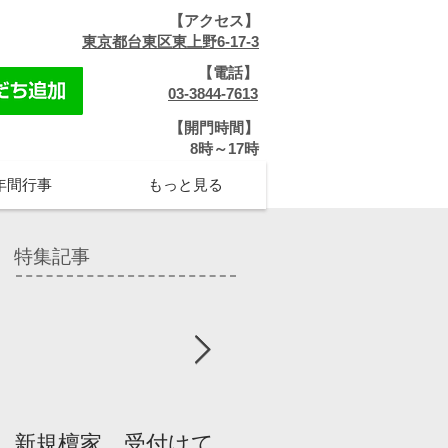
【アクセス】
​
東京都台東区東上野6-17-3
【電話】
​
03-3844-7613
【開門時間】
​8時～17時
年間行事
もっと見る
特集記事
新規檀家、受付けて
『宗教を知ろう』パ