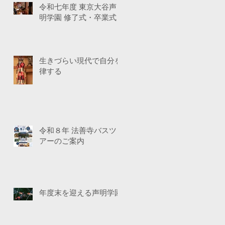
令和七年度 東京大谷声
明学園 修了式・卒業式
生きづらい現代で自分を
律する
令和８年 法善寺バスツ
アーのご案内
年度末を迎える声明学園