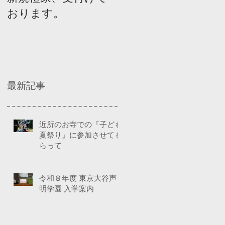
おります。
ネルディスカッショ
ン
最新記事
近所のお寺での『子ども
夏祭り』に参加させても
らって
令和８年度 東京大谷声
明学園 入学案内