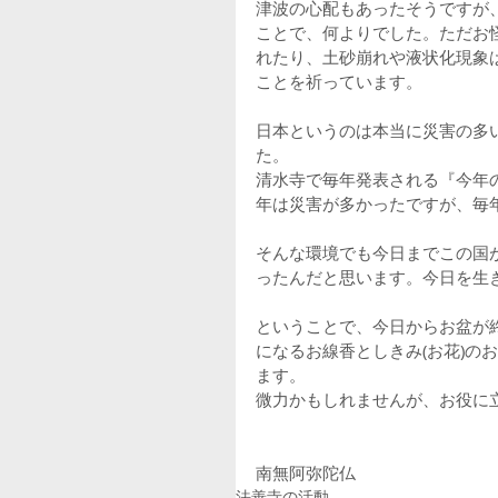
津波の心配もあったそうですが
ことで、何よりでした。ただお
れたり、土砂崩れや液状化現象
ことを祈っています。
日本というのは本当に災害の多
た。
清水寺で毎年発表される『今年
年は災害が多かったですが、毎
そんな環境でも今日までこの国
ったんだと思います。今日を生
ということで、今日からお盆が
になるお線香としきみ(お花)の
ます。
微力かもしれませんが、お役に
南無阿弥陀仏
法善寺の活動