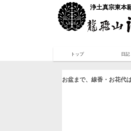
​浄土真宗東本
トップ
日記
お盆まで、線香・お花代