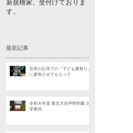
新規檀家、受付けておりま
『宗教を知ろ
す。
ィスカッショ
最新記事
近所のお寺での『子ども夏祭り』
に参加させてもらって
令和８年度 東京大谷声明学園 入
学案内