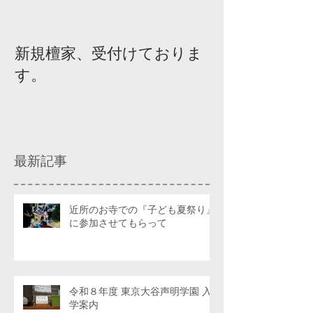
新規檀家、受付けておりま
『宗教を知ろ
す。
ィスカッショ
最新記事
近所のお寺での『子ども夏祭り』
に参加させてもらって
令和８年度 東京大谷声明学園 入
学案内