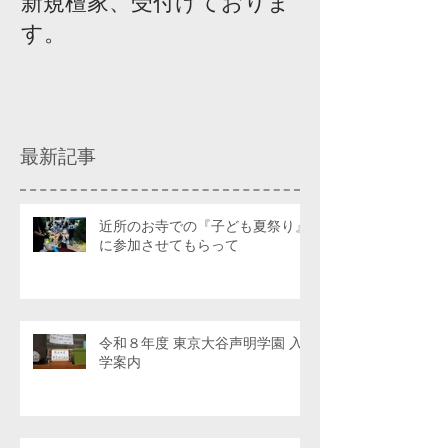
新規檀家、受付けておりま
『宗教を知ろ
す。
ィスカッショ
最新記事
近所のお寺での『子ども夏祭り』
に参加させてもらって
令和８年度 東京大谷声明学園 入
学案内