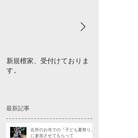
新規檀家、受付けておりま
『宗教を知ろ
す。
ィスカッショ
最新記事
近所のお寺での『子ども夏祭り』
に参加させてもらって