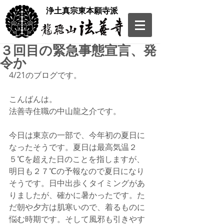
​浄土真宗東本願寺派
３回目の緊急事態宣言、発
令か
4/21のブログです。
こんばんは。
法善寺住職の中山龍之介です。
今日は東京の一部で、今年初の夏日に
なったそうです。夏日は最高気温２
５℃を超えた日のことを指しますが、
明日も２７℃の予報なので夏日になり
そうです。日中出歩くタイミングがあ
りましたが、確かに暑かったです。た
だ朝や夕方は肌寒いので、着るものに
悩む時期です。そして風邪も引きやす