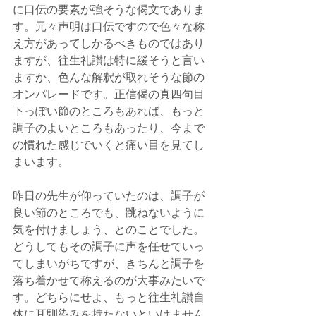
に口伝の要素が強そうな偈文でありま
す。元々声明は口伝ですので色々な称
え方があってしかるべきものではあり
ますが、往生礼讃は特に緩そうと言い
ますか、色んな解釈が取れそうな節の
オンパレードです。正信偈の真四句目
下っぽい節のところもあれば、もっと
調子のよいところもあったり、今まで
の慣れた感じでいくと痛い目を見てし
まいます。
昨日の先生が仰っていたのは、調子が
良い節のところでも、跳ねないように
気を付けましょう、とのことでした。
どうしてもその調子に声を任せていっ
てしまいがちですが、きちんと調子を
落ち着かせて称えるのが大事みたいで
す。どちらにせよ、もっと往生礼讃自
体に耳馴染みを持たないといけません