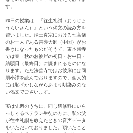
す。
昨日の授業は、『往生礼讃（おうじょ
うらいさん）』という偈文の読み方を
習いました。浄土真宗における七高僧
のお一人である善導大師（中国）がお
書きになったものだそうで、東本願寺
では春・秋のお彼岸の初日・お中日・
結願日（最終日）に読まれるものにな
ります。ただ法善寺ではお彼岸には同
朋奉讃を読んでおりますので、個人的
には恥ずかしながらあまり馴染みのな
い偈文でございます。
実は先週のうちに、同じ研修科にいら
っしゃるベテラン生徒の方に、私の父
が往生礼讃を教えたときの音声データ
をいただいておりました。頂いたこと