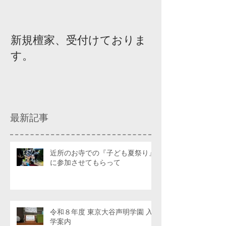
新規檀家、受付けておりま
『宗教を知ろ
す。
ィスカッショ
最新記事
近所のお寺での『子ども夏祭り』
に参加させてもらって
令和８年度 東京大谷声明学園 入
学案内