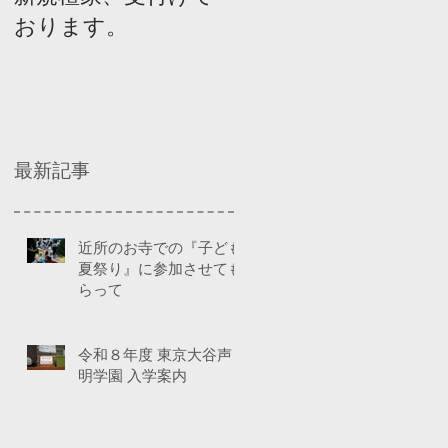
おります。
ネルディスカッショ
ン
最新記事
近所のお寺での『子ども
夏祭り』に参加させても
らって
令和８年度 東京大谷声
明学園 入学案内