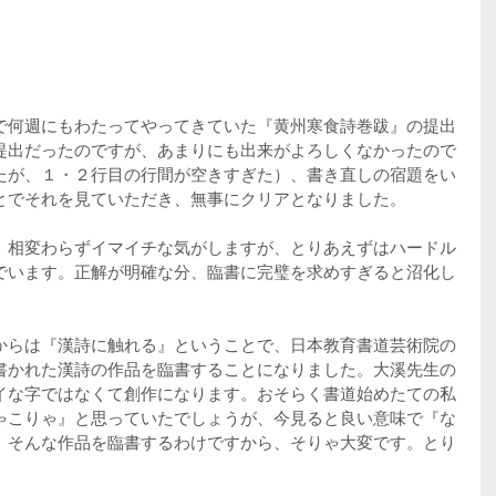
で何週にもわたってやってきていた『黄州寒食詩巻跋』の提出
提出だったのですが、あまりにも出来がよろしくなかったので
たが、１・２行目の行間が空きすぎた）、書き直しの宿題をい
とでそれを見ていただき、無事にクリアとなりました。
、相変わらずイマイチな気がしますが、とりあえずはハードル
でいます。正解が明確な分、臨書に完璧を求めすぎると沼化し
からは『漢詩に触れる』ということで、日本教育書道芸術院の
書かれた漢詩の作品を臨書することになりました。大溪先生の
イな字ではなくて創作になります。おそらく書道始めたての私
ゃこりゃ』と思っていたでしょうが、今見ると良い意味で『な
。そんな作品を臨書するわけですから、そりゃ大変です。とり