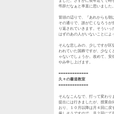
ました。さすがに長年近くで時
弔辞だなぁと率直に思いました
冒頭の辺りで、『あれからも朝
その通りで、誰が亡くなろうが
り返されていきます。そういっ
はずのあの人がいないことによ
そんな悲しみの、少しですが区
われていた国葬ですが、少なく
ゃないでしょうか。改めて、安
やみ申し上げます。
=============
久々の書道教室
=============
そんなこんなで、打って変わり
提出には行きましたが、授業自
おり、１０月以降は月４回に戻
厳しそうですので、月２回にて