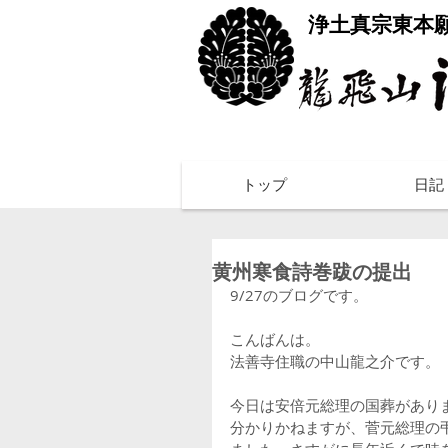
​浄土真宗東本
トップ
日記
黄州寒食詩巻跋の提出
9/27のブログです。
こんばんは。
法善寺住職の中山龍之介です。
今日は安倍元総理の国葬があり
分かりかねますが、菅元総理の