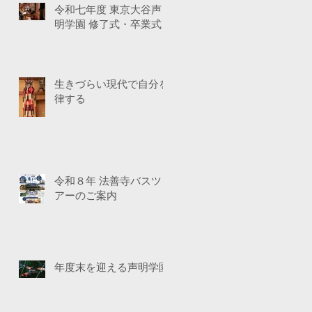
令和七年度 東京大谷声
明学園 修了式・卒業式
生きづらい現代で自分を
律する
令和８年 法善寺バスツ
アーのご案内
年度末を迎える声明学園