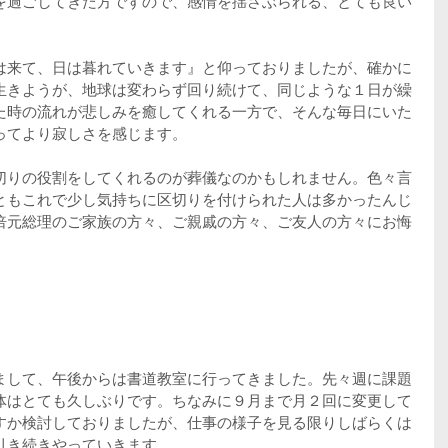
を過ごしてきた方ですので、感情を揺さぶられる、とても良い
。
は来て、日は暮れていきます』と仰っておりましたが、確かに
生きようが、地球は変わらず回り続けて、同じような１日が繰
た時の流れが悲しみを癒してくれる一方で、そんな毎日にいた
ってより寂しさを感じます。
切りの役割をしてくれるのが葬儀なのかもしれません。色々言
ともこれで少し気持ちに区切りを付けられた人は多かったんじ
倍元総理のご家族の方々、ご親戚の方々、ご友人の方々にお悔
まして、午後からは書道教室に行ってきました。先々週に課題
体はとても久しぶりです。ちなみに９月まで月２回に変更して
すか検討しておりましたが、仕事の様子を見る限りしばらくは
引き続きやっていきます。