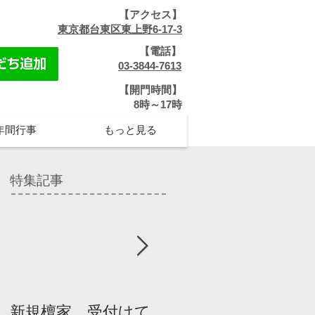
【アクセス】
​
東京都台東区東上野6-17-3
【電話】
​
03-3844-7613
【開門時間】
​8時～17時
年間行事
もっと見る
特集記事
新規檀家、受付けて
『宗教を知ろう』パ