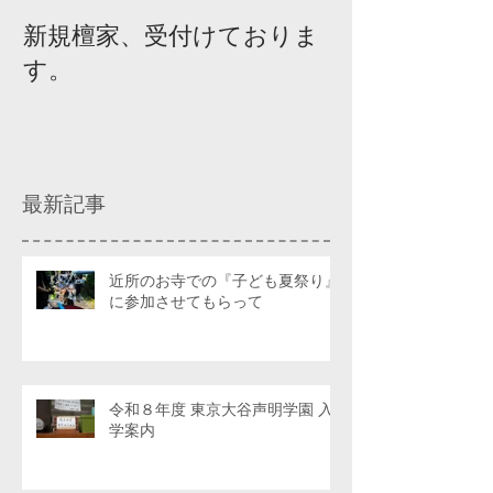
新規檀家、受付けておりま
『宗教を知ろ
す。
ィスカッショ
最新記事
近所のお寺での『子ども夏祭り』
に参加させてもらって
令和８年度 東京大谷声明学園 入
学案内