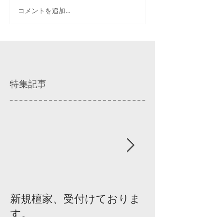
コメントを追加…
特集記事
新規檀家、受付けておりま
『宗教を知ろ
す。
ィスカッショ