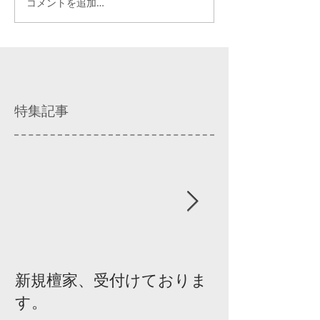
コメントを追加…
特集記事
新規檀家、受付けておりま
『宗教を知ろ
す。
ィスカッショ