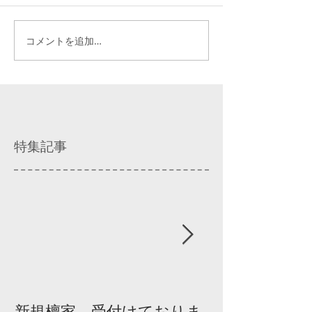
コメントを追加…
特集記事
新規檀家、受付けておりま
『宗教を知ろ