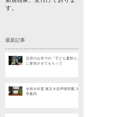
す。
ィスカッショ
最新記事
近所のお寺での『子ども夏祭り』
に参加させてもらって
令和８年度 東京大谷声明学園 入
学案内