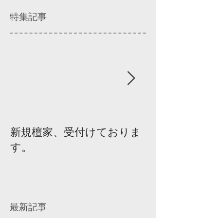
特集記事
新規檀家、受付けておりま
『宗教を知ろ
す。
ィスカッショ
最新記事