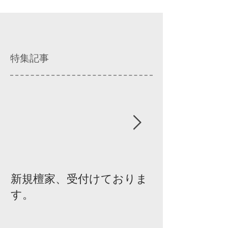
特集記事
新規檀家、受付けておりま
『宗教を知ろ
す。
ィスカッショ