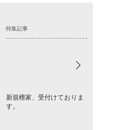
特集記事
新規檀家、受付けておりま
『宗教を知ろ
す。
ィスカッショ