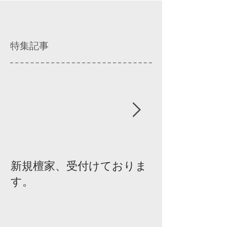
特集記事
新規檀家、受付けておりま
『宗教を知ろ
す。
ィスカッショ