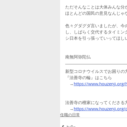
ただそんなことは大体みんな分
ほとんどの国民の意見なんじゃ
色々グダグダ言いましたが、今
し、しばらく交代するタイミン
シ日本を引っ張っていってほし
南無阿弥陀仏
新型コロナウイルスでお困りの
『法善寺の輪』はこちら
　→
https://www.houzenji.org/
法善寺の檀家になってくださる
　→
https://www.houzenji.org/
住職の日常