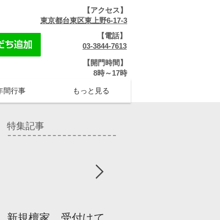
【アクセス】
​
東京都台東区東上野6-17-3
【電話】
​
03-3844-7613
【開門時間】
​8時～17時
年間行事
もっと見る
特集記事
新規檀家、受付けて
『宗教を知ろう』パ