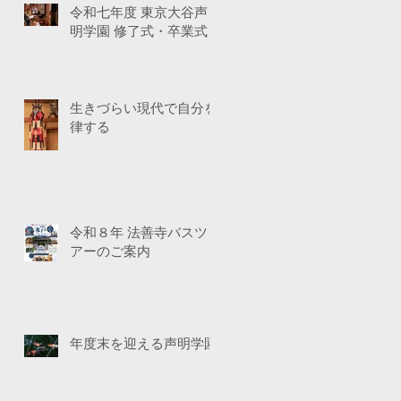
令和七年度 東京大谷声
明学園 修了式・卒業式
生きづらい現代で自分を
律する
令和８年 法善寺バスツ
アーのご案内
年度末を迎える声明学園