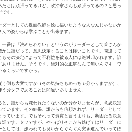
私たちは頑張ってるけど、政治家さんも頑張ってるの？と思っ
ずです。
ーダーとしての反面教師を絵に描いたような人なんじゃないか
さんの姿からは学ぶことが出来ます。
、一番は『決められない』というのがリーダーとして菅さんが
確かに誰だって、意思決定することは怖いことです。間違って
てもその決定によって不利益を被る人には絶対叩かれます。誰
ずありません。そうです、絶対的な正解なんて無いんです。ワ
いるくらいですから。
従う側も大変ですが（その気持ちもめっちゃ分かりますが）、
伴う分タフであることは間違いありません。
ると、誰からも嫌われたくないのか分かりませんが、意思決定
っています。その結果、誰からも信頼されず、リーダーとして
まっています。でもそれって資質と言うよりも、断固たる決意
う話です。タフですが、やっぱりそこから逃げてはリーダーに
ーとしては、嫌われても良いからぐんぐん突き進んでいってほ