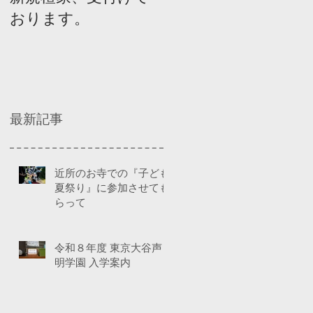
おります。
ネルディスカッショ
ン
最新記事
近所のお寺での『子ども
夏祭り』に参加させても
らって
令和８年度 東京大谷声
明学園 入学案内