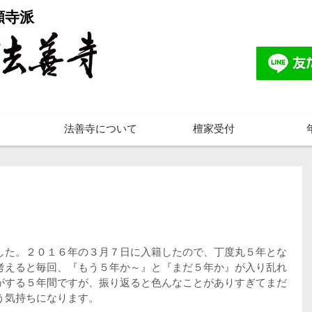
願寺派
法善寺について
檀家受付
した。２０１６年の３月７日に入籍したので、丁度丸５年とな
考えると毎回、『もう５年か～』と『まだ５年か』が入り乱れ
がする５年間ですが、振り返ると色んなことがありすぎてまだ
う気持ちになります。