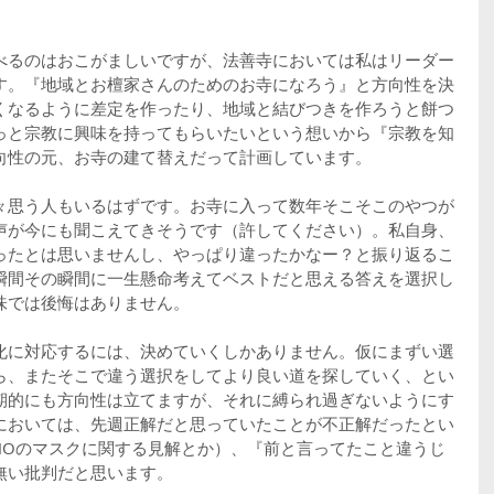
べるのはおこがましいですが、法善寺においては私はリーダー
す。『地域とお檀家さんのためのお寺になろう』と方向性を決
くなるように差定を作ったり、地域と結びつきを作ろうと餅つ
っと宗教に興味を持ってもらいたいという想いから『宗教を知
向性の元、お寺の建て替えだって計画しています。
々思う人もいるはずです。お寺に入って数年そこそこのやつが
声が今にも聞こえてきそうです（許してください）。私自身、
ったとは思いませんし、やっぱり違ったかなー？と振り返るこ
瞬間その瞬間に一生懸命考えてベストだと思える答えを選択し
味では後悔はありません。
化に対応するには、決めていくしかありません。仮にまずい選
ら、またそこで違う選択をしてより良い道を探していく、とい
期的にも方向性は立てますが、それに縛られ過ぎないようにす
においては、先週正解だと思っていたことが不正解だったとい
HOのマスクに関する見解とか）、『前と言ってたこと違うじ
無い批判だと思います。