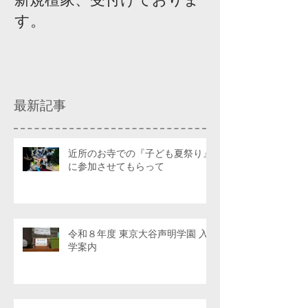
す。
ィスカッショ
最新記事
近所のお寺での『子ども夏祭り』
に参加させてもらって
令和８年度 東京大谷声明学園 入
学案内