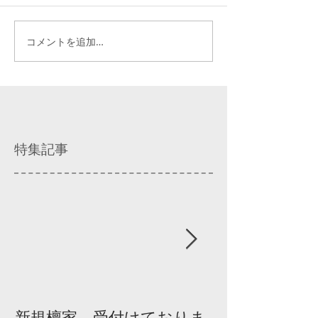
コメントを追加…
特集記事
新規檀家、受付けておりま
『宗教を知ろ