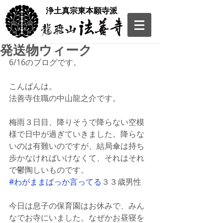
​浄土真宗東本願寺派
発送物ウィーク
6/16のブログです。
こんばんは。
法善寺住職の中山龍之介です。
梅雨３日目、降りそうで降らない空模
様で日中が過ぎていきました。降らな
いのは有難いのですが、結局傘は持ち
歩かなければいけなくて、それはそれ
で鬱陶しいものです。
#わがままばっか言ってる
３３歳男性
今日は息子の保育園はお休みで、みん
なでお寺にいました。なぜかお昼寝を