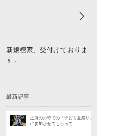
新規檀家、受付けておりま
『宗教を知ろ
す。
ィスカッショ
最新記事
近所のお寺での『子ども夏祭り』
に参加させてもらって