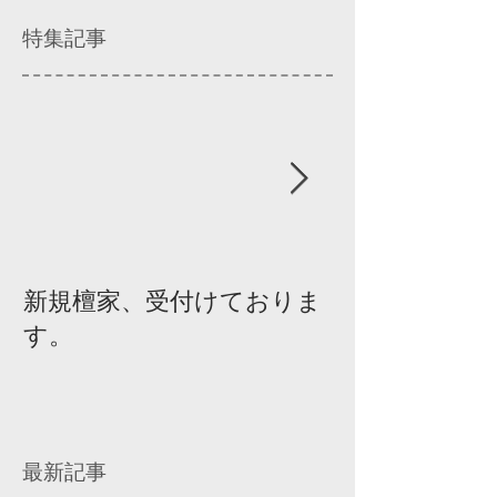
特集記事
新規檀家、受付けておりま
『宗教を知ろ
す。
ィスカッショ
最新記事