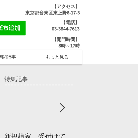
【アクセス】
​
東京都台東区東上野6-17-3
【電話】
​
03-3844-7613
【開門時間】
​8時～17時
年間行事
もっと見る
特集記事
新規檀家、受付けて
『宗教を知ろう』パ