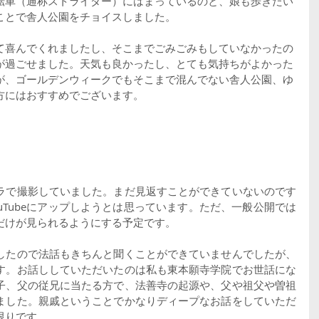
転車（通称ストライダー）にはまっているのと、娘も歩きたい
ことで舎人公園をチョイスしました。
て喜んでくれましたし、そこまでごみごみもしていなかったの
が過ごせました。天気も良かったし、とても気持ちがよかった
が、ゴールデンウィークでもそこまで混んでない舎人公園、ゆ
方にはおすすめでございます。
ラで撮影していました。まだ見返すことができていないのです
uTubeにアップしようとは思っています。ただ、一般公開では
だけが見られるようにする予定です。
したので法話もきちんと聞くことができていませんでしたが、
す。お話ししていただいたのは私も東本願寺学院でお世話にな
子、父の従兄に当たる方で、法善寺の起源や、父や祖父や曽祖
ました。親戚ということでかなりディープなお話をしていただ
限りです。