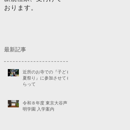
おります。
ネルディスカッショ
ン
最新記事
近所のお寺での『子ども
夏祭り』に参加させても
らって
令和８年度 東京大谷声
明学園 入学案内