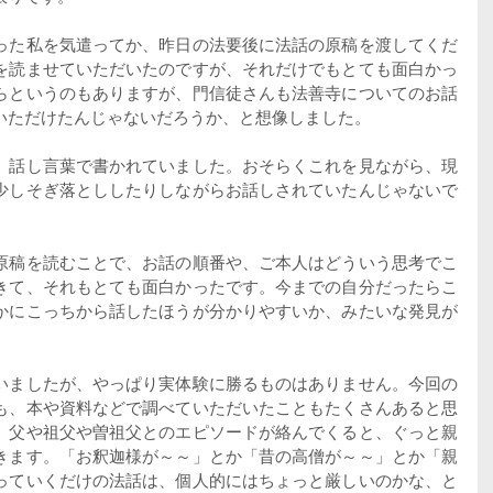
った私を気遣ってか、昨日の法要後に法話の原稿を渡してくだ
を読ませていただいたのですが、それだけでもとても面白かっ
らというのもありますが、門信徒さんも法善寺についてのお話
いただけたんじゃないだろうか、と想像しました。
、話し言葉で書かれていました。おそらくこれを見ながら、現
少しそぎ落とししたりしながらお話しされていたんじゃないで
原稿を読むことで、お話の順番や、ご本人はどういう思考でこ
きて、それもとても面白かったです。今までの自分だったらこ
かにこっちから話したほうが分かりやすいか、みたいな発見が
。
いましたが、やっぱり実体験に勝るものはありません。今回の
も、本や資料などで調べていただいたこともたくさんあると思
、父や祖父や曽祖父とのエピソードが絡んでくると、ぐっと親
きます。「お釈迦様が～～」とか「昔の高僧が～～」とか「親
っていくだけの法話は、個人的にはちょっと厳しいのかな、と