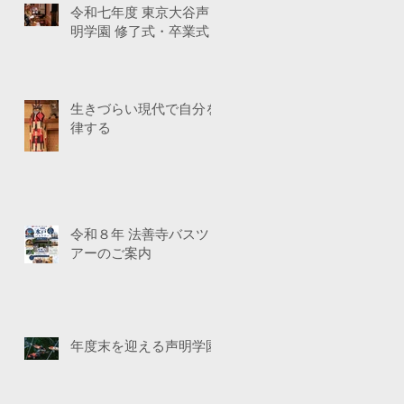
令和七年度 東京大谷声
明学園 修了式・卒業式
生きづらい現代で自分を
律する
令和８年 法善寺バスツ
アーのご案内
年度末を迎える声明学園