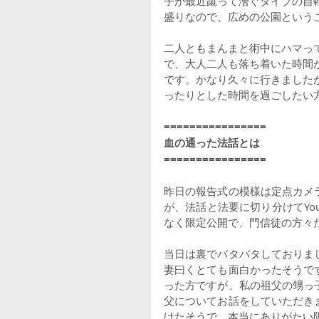
子が最近蹴って漕ぐタイプの自
盛りなので、広めの公園という
二人ともまんまと術中にハマっ
で、大人二人も落ち着いた時間
です。かなり久々に行きました
ったりとした時間を過ごしたい
================
血の通った法話とは
================
昨日の報告式の模様は定点カメ
が、法話と法要に切り分けてYo
なく限定公開で、門信徒の方々
当日は裏でバタバタしておりま
妻曰くとても面白かったそうで
った方ですが、私の祖父の甥っ
父についてお話をしていただき
けたそうで、本当にありがたい