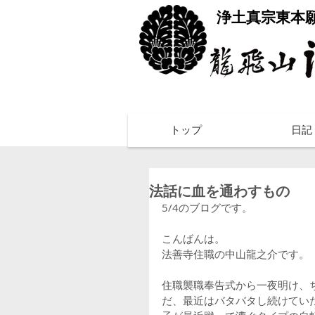
​浄土真宗東本
トップ
日記
法話に血を通わすもの
5/4のブログです。
こんばんは。
法善寺住職の中山龍之介です。
住職襲職奉告式から一夜明け、
だ、最近はバタバタし続けてい