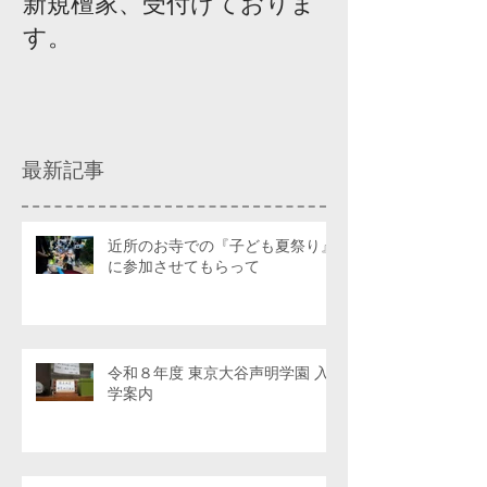
新規檀家、受付けておりま
『宗教を知ろ
す。
ィスカッショ
最新記事
近所のお寺での『子ども夏祭り』
に参加させてもらって
令和８年度 東京大谷声明学園 入
学案内