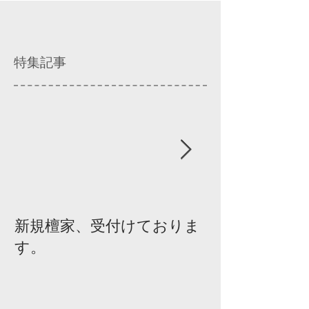
特集記事
新規檀家、受付けておりま
『宗教を知ろ
す。
ィスカッショ