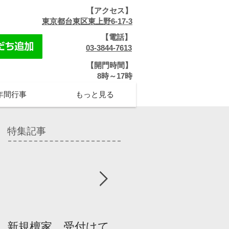
【アクセス】
​
東京都台東区東上野6-17-3
【電話】
​
03-3844-7613
【開門時間】
​8時～17時
年間行事
もっと見る
特集記事
新規檀家、受付けて
『宗教を知ろう』パ