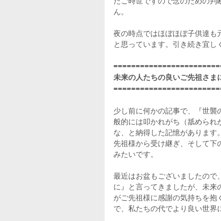
たご時世ですので念のための判
ん。
夜の時点ではほぼほぼ子供達も
と思っています。引き続き宜し
========================
未来の人たちの良いご先祖さま
========================
少し前に何かの記事で、『世襲
般的には叩かれがち（舐められ
な、と納得した記憶があります
先祖様から受け継ぎ、そして下
みたいです。
最近はお盆もございましたので
に』と言ってきましたが、未来
がご先祖様に感謝の気持ちを抱
で、私たちの代でより良い世界