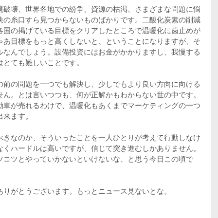
境破壊、世界各地での紛争、資源の枯渇、さまざまな問題に悩
決の糸口すら見つからないものばかりです。二酸化炭素の削減
各国の掲げている目標をクリアしたところで温暖化に歯止めが
ゃあ目標をもっと高くしないと、ということになりますが、そ
ルなんでしょう。設備投資にはお金がかかりますし、我慢する
はとても難しいことです。
の前の問題を一つでも解決し、少しでもより良い方向に向ける
せん。とは言いつつも、何が正解かもわからない世の中です。
動車が売れるわけで、温暖化もあくまでマーケティングの一つ
出来ます。
べきなのか、そういったことを一人ひとりが考えて行動しなけ
なくハードルは高いですが、信じて突き進むしかありません。
ツコツとやっていかないといけないな、と思う今日この頃で
ありがとうございます。もっとニュース見ないとな。