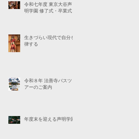
令和七年度 東京大谷声
明学園 修了式・卒業式
生きづらい現代で自分を
律する
令和８年 法善寺バスツ
アーのご案内
年度末を迎える声明学園