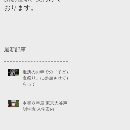
おります。
ネルディスカッショ
ン
最新記事
近所のお寺での『子ども
夏祭り』に参加させても
らって
令和８年度 東京大谷声
明学園 入学案内