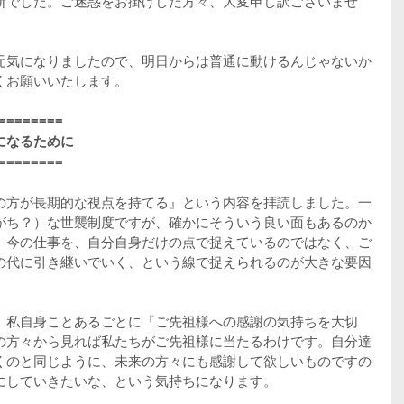
断でした。ご迷惑をお掛けした方々、大変申し訳ございませ
元気になりましたので、明日からは普通に動けるんじゃないか
くお願いいたします。
========
になるために
========
の方が長期的な視点を持てる』という内容を拝読しました。一
がち？）な世襲制度ですが、確かにそういう良い面もあるのか
。今の仕事を、自分自身だけの点で捉えているのではなく、ご
の代に引き継いでいく、という線で捉えられるのが大きな要因
、私自身ことあるごとに『ご先祖様への感謝の気持ちを大切
の方々から見れば私たちがご先祖様に当たるわけです。自分達
くのと同じように、未来の方々にも感謝して欲しいものですの
にしていきたいな、という気持ちになります。