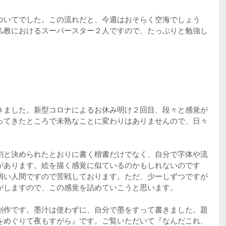
ついてでした。この流れだと、今週はおそらく空海でしょう
仏教におけるスーパースター２人ですので、たっぷりと勉強し
きました。新型コロナによるお休み明け２回目、段々と感覚が
ってきたところで未熟なことに変わりはありませんので、日々
割と決められたとおりに書く楷書だけでなく、自分で字体や流
があります。絵を描く感覚に似ているのかもしれないのです
弱い人間ですので苦戦しております。ただ、少ーしずつですが
がしますので、この感覚を詰めていこうと思います。
創作です。墨汁は使わずに、自分で墨をすって書きました。題
をめぐりて夜もすがら』です。ご覧いただいて『なんだこれ、