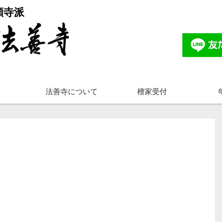
願寺派
法善寺について
檀家受付