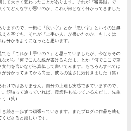
関して大きく変わったことがあります。それが『審美眼』で
良くてどんな字が悪いのか、これが何となく分かってきました
。
ありますので、一概に『良い字』とか『悪い字』というのは無
見える字でも、それが『上手い人』が書いたのか、もしくは
れは分かるようになったと思います。
見ても『これが上手いの？』と思っていましたが、今ならその
見ながら『何でこんな線が書けるんだよ』とか『何でここで筆
さ文句を言いながら真似して書いてみます。もちろんすべては
さが分かってきてから尚更、彼らの遠さに気付きました（笑）
るわけではありません。自分の上達も実感できていますので、
す。頑張って通っていれば、授業料も払っているんだし、先生
ょう（笑）
引き続き一歩ずつ頑張っていきます。またブログに作品を載せ
てくださると嬉しいです。