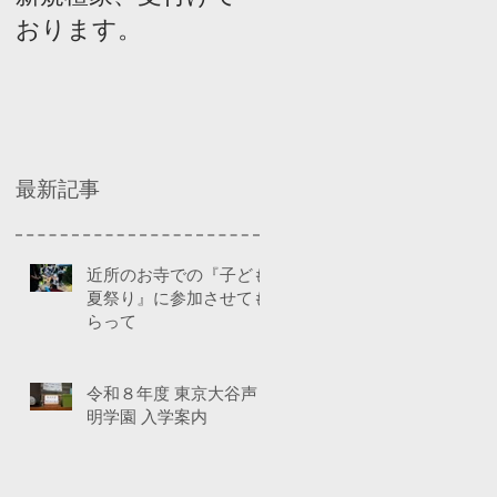
おります。
ネルディスカッショ
ン
最新記事
近所のお寺での『子ども
夏祭り』に参加させても
らって
令和８年度 東京大谷声
明学園 入学案内