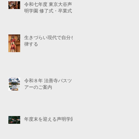
令和七年度 東京大谷声
明学園 修了式・卒業式
生きづらい現代で自分を
律する
令和８年 法善寺バスツ
アーのご案内
年度末を迎える声明学園