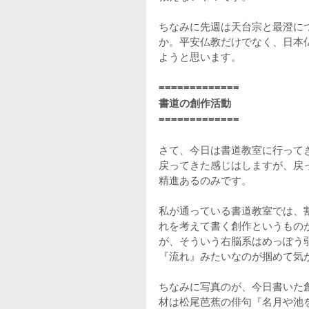
ちなみに先週は天台宗と最澄に
か。平安仏教だけでなく、日本
ようと思います。
=============
書道の創作活動
=============
さて、今日は書道教室に行って
戻ってきた感じはしますが、戻
精進あるのみです。
私が通っている書道教室では、
れを考えて書く創作というもの
が、そういう右脳系はめっぽう
『流れ』みたいなのが掴めて気
ちなみに写真のが、今日書いた
材は松尾芭蕉の俳句『名月や池