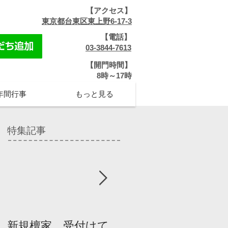
【アクセス】
​
東京都台東区東上野6-17-3
【電話】
​
03-3844-7613
【開門時間】
​8時～17時
年間行事
もっと見る
特集記事
新規檀家、受付けて
『宗教を知ろう』パ