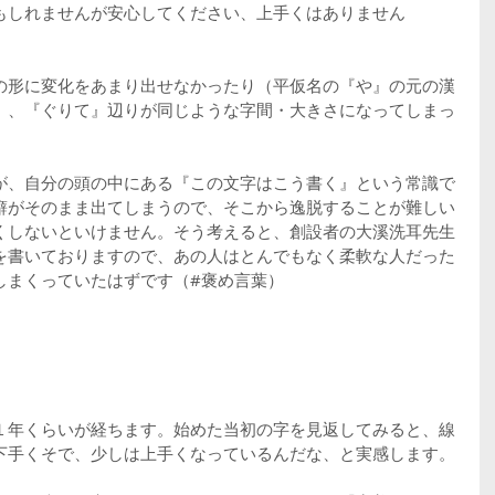
もしれませんが安心してください、上手くはありません
の形に変化をあまり出せなかったり（平仮名の『や』の元の漢
）、『ぐりて』辺りが同じような字間・大きさになってしまっ
。
が、自分の頭の中にある『この文字はこう書く』という常識で
癖がそのまま出てしまうので、そこから逸脱することが難しい
くしないといけません。そう考えると、創設者の大溪洗耳先生
を書いておりますので、あの人はとんでもなく柔軟な人だった
しまくっていたはずです（#褒め言葉）
１年くらいが経ちます。始めた当初の字を見返してみると、線
下手くそで、少しは上手くなっているんだな、と実感します。