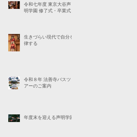
令和七年度 東京大谷声
明学園 修了式・卒業式
生きづらい現代で自分を
律する
令和８年 法善寺バスツ
アーのご案内
年度末を迎える声明学園