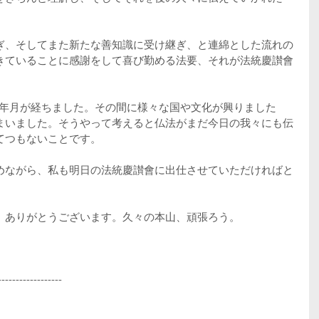
ぎ、そしてまた新たな善知識に受け継ぎ、と連綿とした流れの
きていることに感謝をして喜び勤める法要、それが法統慶讃會
の年月が経ちました。その間に様々な国や文化が興りました
まいました。そうやって考えると仏法がまだ今日の我々にも伝
てつもないことです。
めながら、私も明日の法統慶讃會に出仕させていただければと
、ありがとうございます。久々の本山、頑張ろう。
------------------