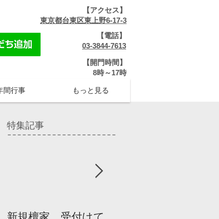
【アクセス】
​
東京都台東区東上野6-17-3
【電話】
​
03-3844-7613
【開門時間】
​8時～17時
年間行事
もっと見る
特集記事
新規檀家、受付けて
『宗教を知ろう』パ