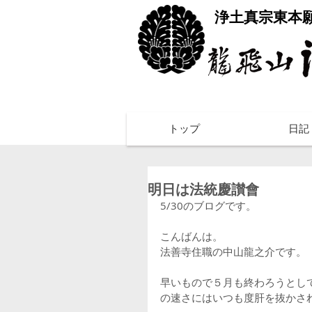
​浄土真宗東本
トップ
日記
明日は法統慶讃會
5/30のブログです。
こんばんは。
法善寺住職の中山龍之介です。
早いもので５月も終わろうとし
の速さにはいつも度肝を抜かさ