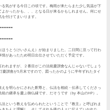
いる気がする今日この頃です。梅雨が来たらまた少し気温が下
てよかったかも、、、となる日が来るかもしれません。何にせ
気を付けてまいります。
======
======
（ほうとうけいさんえ）が始まりました。二日間に亘って行わ
事情があったため明日出仕させていただく予定です。
言われますが、２番目がこの法統慶讃會なんじゃないでしょう
法灯慶讃會が5月末ですので、図ったかのように半年ずれたタイ
教えを明らかにされた釈尊と、仏法を相続・伝承してくださっ
統の継承を慶ぶ御仏縁です、だそうです（by 本山のHP）。
仏法という教えを弘められたということで『教主』と呼ばれま
をきちんと理解し、そしてそれを後の人々に伝えていかれた