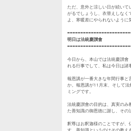
ただ、意外と涼しい日が続いて
がるでしょうし、衣替えしなく
よ、寒暖差にやられないように
========================
明日は法統慶讃會
========================
今日から、本山では法統慶讃會
れる行事でして、私は今日は諸
報恩講が一番大きな年間行事と
か。報恩講が11月末、そして
ミングです。
法統慶讃會の目的は、真実のみ
た善知識の御恩徳に謝し、その法
釈尊はお釈迦様のことですが、
す。善知識というのはその教え