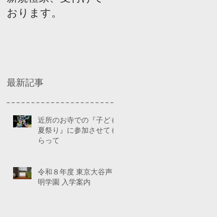
おります。
ネルディスカッショ
ン
最新記事
近所のお寺での『子ども
夏祭り』に参加させても
らって
令和８年度 東京大谷声
明学園 入学案内