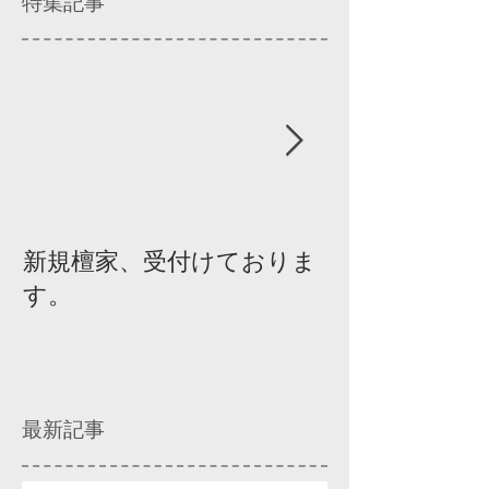
特集記事
新規檀家、受付けておりま
『宗教を知ろ
す。
ィスカッショ
最新記事