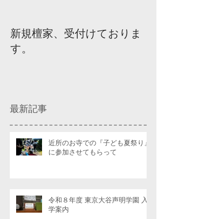
新規檀家、受付けておりま
『宗教を知ろ
す。
ィスカッショ
最新記事
近所のお寺での『子ども夏祭り』
に参加させてもらって
令和８年度 東京大谷声明学園 入
学案内