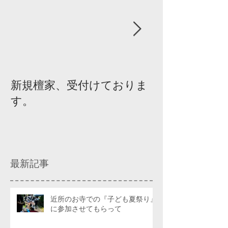
新規檀家、受付けておりま
『宗教を知ろ
す。
ィスカッショ
最新記事
近所のお寺での『子ども夏祭り』
に参加させてもらって