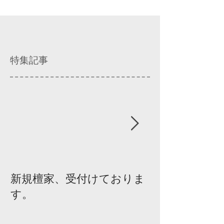
特集記事
新規檀家、受付けておりま
『宗教を知ろ
す。
ィスカッショ