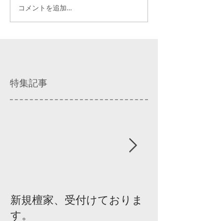
コメントを追加…
特集記事
新規檀家、受付けておりま
『宗教を知ろ
す。
ィスカッショ