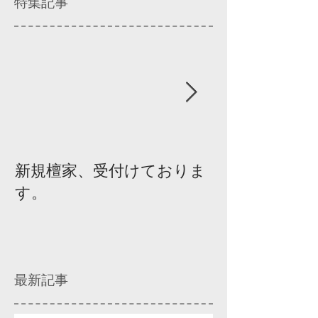
特集記事
新規檀家、受付けておりま
『宗教を知ろ
す。
ィスカッショ
最新記事