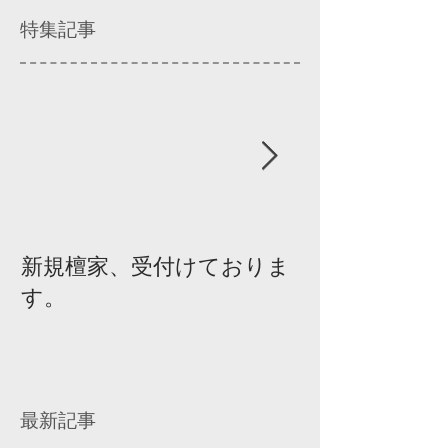
特集記事
新規檀家、受付けておりま
『宗教を知ろ
す。
ィスカッショ
最新記事