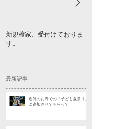
新規檀家、受付けておりま
『宗教を知ろ
す。
ィスカッショ
最新記事
近所のお寺での『子ども夏祭り』
に参加させてもらって