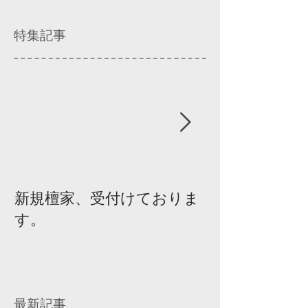
特集記事
新規檀家、受付けておりま
『宗教を知ろ
す。
ィスカッショ
最新記事