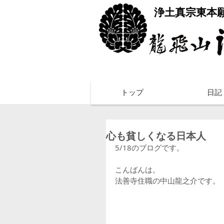
​浄土真宗東本
トップ
日記
心も貧しくなる日本人
5/18のブログです。
こんばんは。
法善寺住職の中山龍之介です。