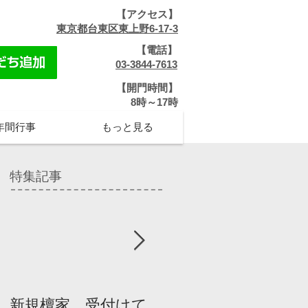
【アクセス】
​
東京都台東区東上野6-17-3
【電話】
​
03-3844-7613
【開門時間】
​8時～17時
年間行事
もっと見る
特集記事
新規檀家、受付けて
『宗教を知ろう』パ