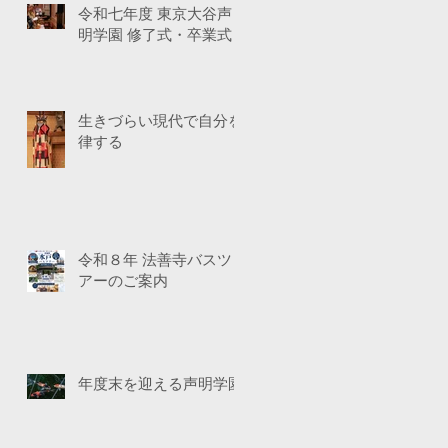
令和七年度 東京大谷声
明学園 修了式・卒業式
生きづらい現代で自分を
律する
令和８年 法善寺バスツ
アーのご案内
年度末を迎える声明学園