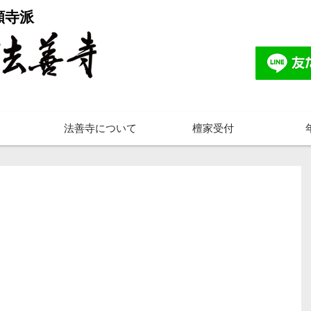
願寺派
法善寺について
檀家受付