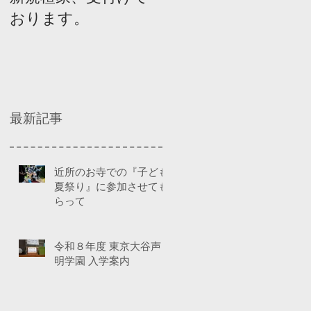
おります。
ネルディスカッショ
ン
最新記事
近所のお寺での『子ども
夏祭り』に参加させても
らって
令和８年度 東京大谷声
明学園 入学案内