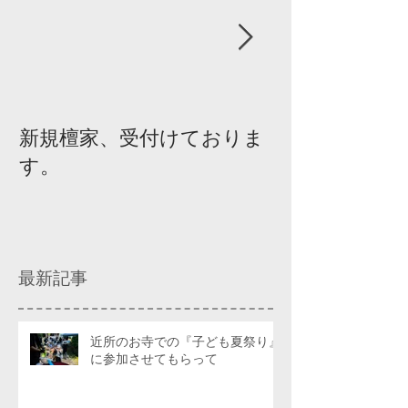
新規檀家、受付けておりま
『宗教を知ろ
す。
ィスカッショ
最新記事
近所のお寺での『子ども夏祭り』
に参加させてもらって