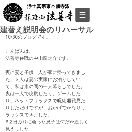
​浄土真宗東本願寺派
建替え説明会のリハーサル
10/30のブログです。
こんばんは。
法善寺住職の中山龍之介です。
夜に妻と子供二人が家に帰ってきまし
た。３人は妻の実家にお泊りしてい
て、私は束の間の一人暮らしでした。
夜は一人で晩酌したり、ゲームした
り、ネットフリックスで呪術廻戦見た
りしただけですが、おかげでかなりリ
ラックスできました。
#２日ぶりに会った息子は何だか逞しく
見えました