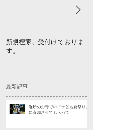
新規檀家、受付けておりま
『宗教を知ろ
す。
ィスカッショ
最新記事
近所のお寺での『子ども夏祭り』
に参加させてもらって